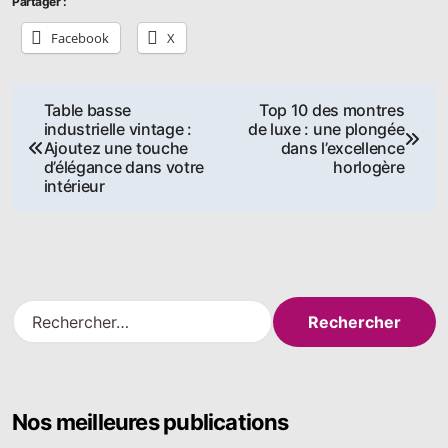
Partager :
Facebook
X
Navigation
Table basse
Top 10 des montres
industrielle vintage :
de luxe : une plongée
de
Ajoutez une touche
dans l’excellence
d’élégance dans votre
horlogère
l’article
intérieur
R
e
c
h
e
Nos meilleures publications
r
c