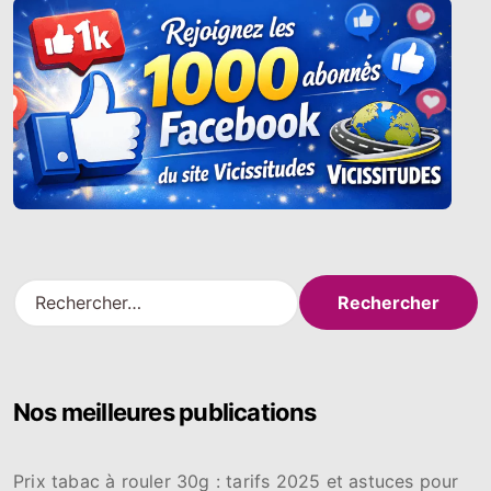
R
e
c
h
e
Nos meilleures publications
r
c
h
Prix tabac à rouler 30g : tarifs 2025 et astuces pour
e