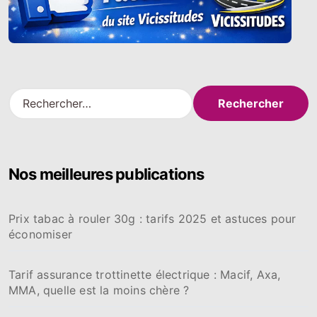
R
e
c
h
e
Nos meilleures publications
r
c
h
Prix tabac à rouler 30g : tarifs 2025 et astuces pour
e
économiser
r
:
Tarif assurance trottinette électrique : Macif, Axa,
MMA, quelle est la moins chère ?