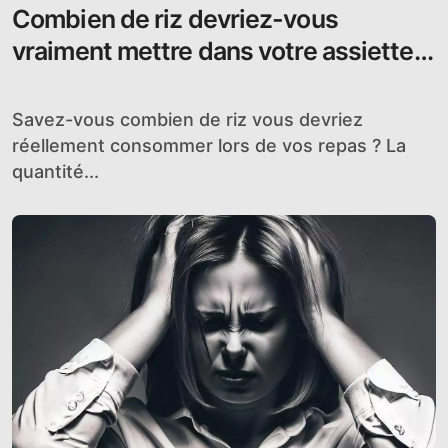
Combien de riz devriez-vous
vraiment mettre dans votre assiette ?
Découvrez la quantité parfaite pour
une personne !
Savez-vous combien de riz vous devriez
réellement consommer lors de vos repas ? La
quantité...