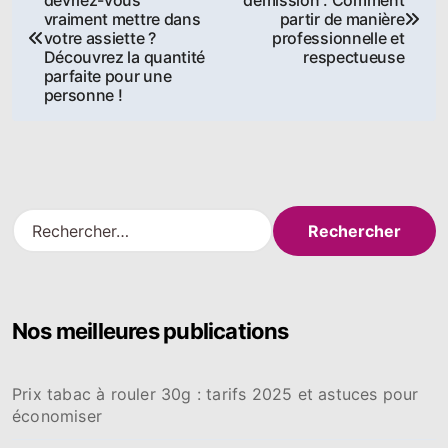
de
vraiment mettre dans
partir de manière
votre assiette ?
professionnelle et
l’article
Découvrez la quantité
respectueuse
parfaite pour une
personne !
R
e
c
h
e
Nos meilleures publications
r
c
h
Prix tabac à rouler 30g : tarifs 2025 et astuces pour
e
économiser
r