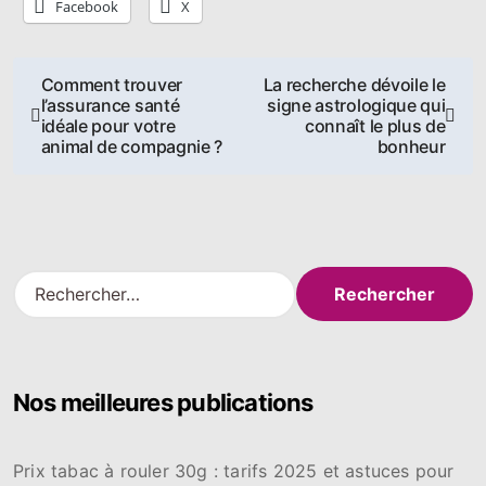
Facebook
X
Navigation
Comment trouver
La recherche dévoile le
l’assurance santé
signe astrologique qui
de
idéale pour votre
connaît le plus de
animal de compagnie ?
bonheur
l’article
R
e
c
h
e
Nos meilleures publications
r
c
h
Prix tabac à rouler 30g : tarifs 2025 et astuces pour
e