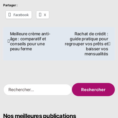
Partager :
Facebook
X
Navigation
Meilleure crème anti-
Rachat de crédit :
âge : comparatif et
guide pratique pour
de
conseils pour une
regrouper vos prêts et
peau ferme
baisser vos
l’article
mensualités
R
e
c
h
e
Nos meilleures publications
r