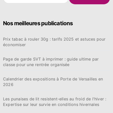
e
c
h
e
Nos meilleures publications
r
c
h
Prix tabac à rouler 30g : tarifs 2025 et astuces pour
e
économiser
r
:
Page de garde SVT à imprimer : guide ultime par
classe pour une rentrée organisée
Calendrier des expositions à Porte de Versailles en
2026
Les punaises de lit resistent-elles au froid de l'hiver :
Expertise sur leur survie en conditions hivernales