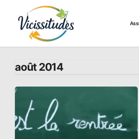
Passer
au
contenu
Ass
août 2014