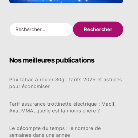
R
e
c
h
e
Nos meilleures publications
r
c
h
Prix tabac à rouler 30g : tarifs 2025 et astuces
e
pour économiser
r
:
Tarif assurance trottinette électrique : Macif,
Axa, MMA, quelle est la moins chère ?
Le décompte du temps : le nombre de
semaines dans une année