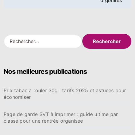
orgonites
l’article
R
e
c
h
e
Nos meilleures publications
r
c
h
Prix tabac à rouler 30g : tarifs 2025 et astuces pour
e
économiser
r
:
Page de garde SVT à imprimer : guide ultime par
classe pour une rentrée organisée