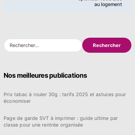
l’article
au logement
R
e
c
h
e
Nos meilleures publications
r
c
h
Prix tabac à rouler 30g : tarifs 2025 et astuces pour
e
économiser
r
:
Page de garde SVT à imprimer : guide ultime par
classe pour une rentrée organisée