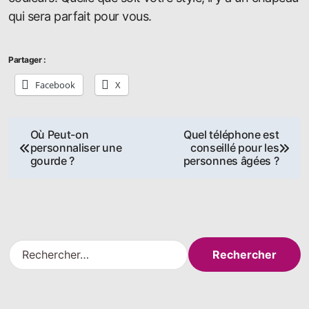
qui sera parfait pour vous.
Partager :
Facebook
X
Navigation
Où Peut-on
Quel téléphone est
personnaliser une
conseillé pour les
de
gourde ?
personnes âgées ?
l’article
R
e
c
h
e