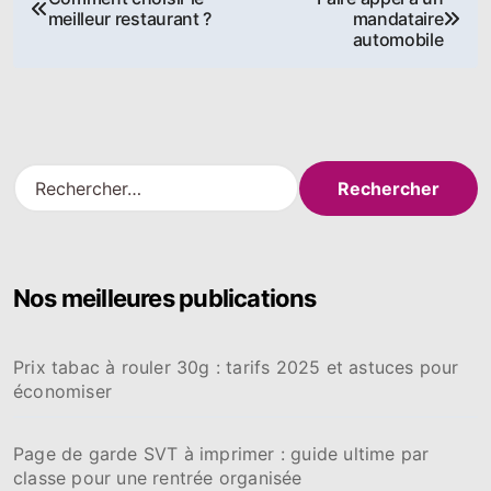
meilleur restaurant ?
mandataire
de
automobile
l’article
R
e
c
h
e
Nos meilleures publications
r
c
h
Prix tabac à rouler 30g : tarifs 2025 et astuces pour
e
économiser
r
:
Page de garde SVT à imprimer : guide ultime par
classe pour une rentrée organisée